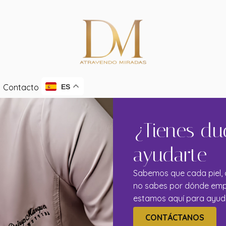
Contacto
ES
¿Tienes du
ayudarte
Sabemos que cada piel, c
no sabes por dónde empe
estamos aquí para ayudart
CONTÁCTANOS