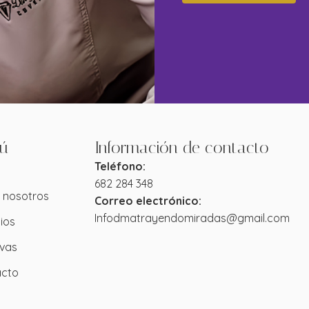
ú
Información de contacto
Teléfono:
682 284 348
 nosotros
Correo electrónico:
Infodmatrayendomiradas@gmail.com
ios
vas
acto